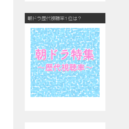
朝ドラ歴代視聴率1位は？