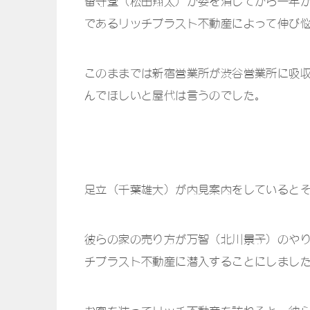
留守堂（松田翔太）が姿を消してから一年
であるリッチブラスト不動産によって伸び
このままでは新宿営業所が渋谷営業所に吸
んでほしいと屋代は言うのでした。
足立（千葉雄大）が内見案内をしていると
彼らの家の売り方が万智（北川景子）のや
チブラスト不動産に潜入することにしまし