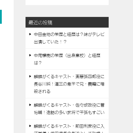
最近の投稿
中田圭祐の学歴と経歴は？妹がテレビ
出演していた！？
中尾暢樹の学歴（出身高校）と経歴
は？
麒麟がくるキャスト・斎藤孫四郎役に
長谷川純！道三の息子で兄・義龍に暗
殺される
麒麟がくるキャスト・佐々成政役に菅
裕輔！逸話の多い武将で子孫もすごい
麒麟がくるキャスト・前田利家役に入