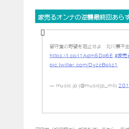
家売るオンナの逆襲最終回あら
留守堂の野望を阻止せよ 北川景子主
https://t.co/I1Adm5Dq6E
#家売
pic.twitter.com/DyzcBpliz1
— music.jp (@musicjp_mti)
20