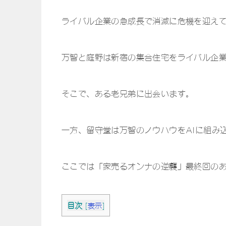
ライバル企業の急成長で消滅に危機を迎え
万智と庭野は新宿の集合住宅をライバル企
そこで、ある老兄弟に出会います。
一方、留守堂は万智のノウハウをAIに組み
ここでは「家売るオンナの逆襲」最終回の
目次
[
表示
]