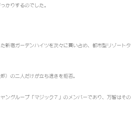
がっかりするのでした。
した新宿ガーデンハイツを次々に買い占め、都市型リゾートタ
太郎）の二人だけが立ち退きを拒否。
シャングループ「マジック７」のメンバーであり、万智はその