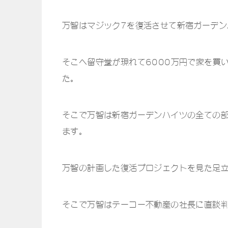
万智はマジック7を復活させて新宿ガーデン
そこへ留守堂が現れて6000万円で家を買
た。
そこで万智は新宿ガーデンハイツの全ての
ます。
万智の計画した復活プロジェクトを見た足
そこで万智はテーコー不動産の社長に直談