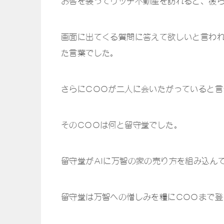
お客を装ってリッチ不動産を訪れると、彼ら
画面に出てくる質問に答えて欲しいと言わ
た言葉でした。
さらにCOOが二人に会いたがっていると言
そのCOOは何と留守堂でした。
留守堂がAIに万智の家の売り方を組み込ん
留守堂は万智への憎しみを糧にCOOまで登