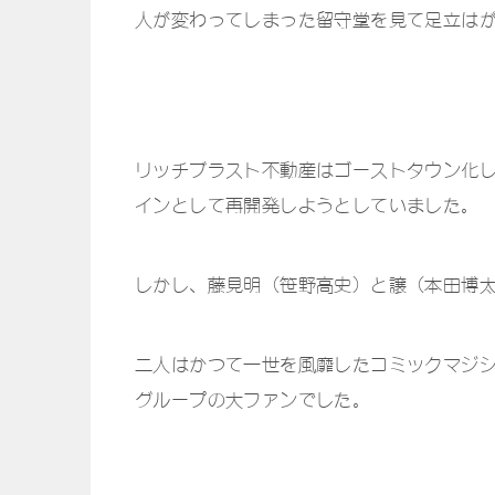
人が変わってしまった留守堂を見て足立は
リッチブラスト不動産はゴーストタウン化
インとして再開発しようとしていました。
しかし、藤見明（笹野高史）と譲（本田博
二人はかつて一世を風靡したコミックマジ
グループの大ファンでした。