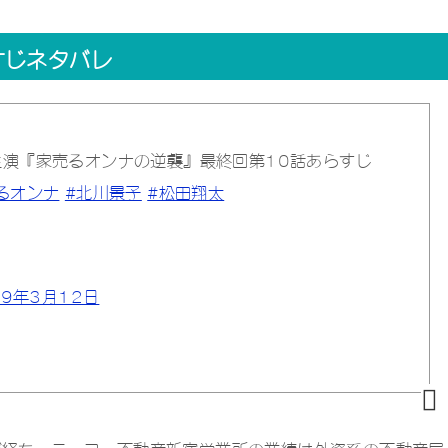
すじネタバレ
演『家売るオンナの逆襲』最終回第10話あらすじ
るオンナ
#北川景子
#松田翔太
19年3月12日