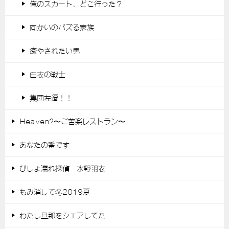
俺のスカート、どこ行った？
向かいのバズる家族
癒やされたい男
白衣の戦士
集団左遷！！
Heaven?〜ご苦楽レストラン〜
あなたの番です
びしょ濡れ探偵 水野羽衣
もみ消して冬2019夏
わたし旦那をシェアしてた