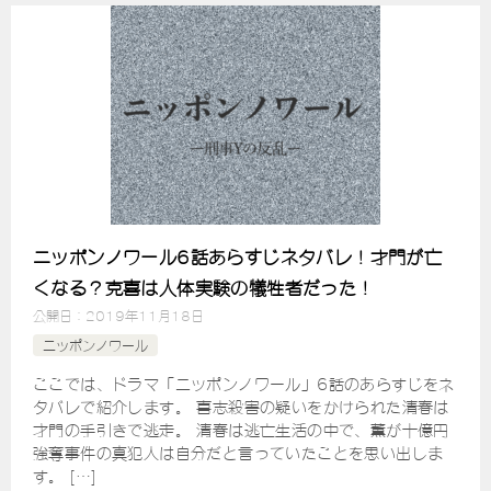
ニッポンノワール6話あらすじネタバレ！才門が亡
くなる？克喜は人体実験の犠牲者だった！
公開日：
2019年11月18日
ニッポンノワール
ここでは、ドラマ「ニッポンノワール」6話のあらすじをネ
タバレで紹介します。 喜志殺害の疑いをかけられた清春は
才門の手引きで逃走。 清春は逃亡生活の中で、薫が十億円
強奪事件の真犯人は自分だと言っていたことを思い出しま
す。 […]