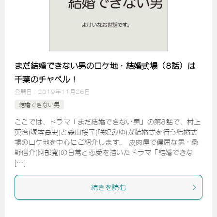
まだ結婚できない男のロケ地・結婚式場（8話）は
千葉のチャペル！
公開日：
2019年11月26日
結婚できない男
ここでは、ドラマ「まだ結婚できない男」の第8話で、村上
英治(塚本高史)と森山桜子(咲妃みゆ)が結婚式を行う結婚式
場のロケ地を中心にご紹介します。 皮肉屋で偏屈な男・桑
野信介(阿部寛)の日常と恋愛を描いたドラマ「結婚できな
[…]
続きを読む