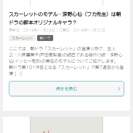
スカーレットのモデル・深野心仙（フカ先生）は朝
ドラの脚本オリジナルキャラ？
更新日：
2019年11月29日
公開日：
2019年11月22日
スカーレット
朝ドラ
ここでは、朝ドラ「スカーレット」の登場人物で、主人
公・川原喜美子(戸田恵梨香)の師匠である絵付け師・深野心
仙(イッセー尾形)の実在のモデルについてご紹介します。
朝ドラ第101作目となる「スカーレット」で第7週目から登
場 […]
続きを読む