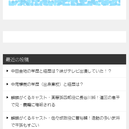
最近の投稿
中田圭祐の学歴と経歴は？妹がテレビ出演していた！？
中尾暢樹の学歴（出身高校）と経歴は？
麒麟がくるキャスト・斎藤孫四郎役に長谷川純！道三の息子
で兄・義龍に暗殺される
麒麟がくるキャスト・佐々成政役に菅裕輔！逸話の多い武将
で子孫もすごい