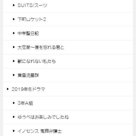
SUITS/スーツ
下町ロケット2
中学聖日記
大恋愛～僕を忘れる君と
獣になれない私たち
黄昏流星群
2019年冬ドラマ
3年A組
ゆうべはお楽しみでしたね
イノセンス 冤罪弁護士