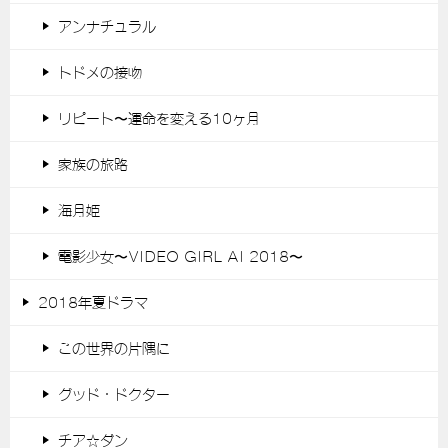
アンナチュラル
トドメの接吻
リピート〜運命を変える10ヶ月
家族の旅路
海月姫
電影少女〜VIDEO GIRL AI 2018〜
2018年夏ドラマ
この世界の片隅に
グッド・ドクター
チア☆ダン