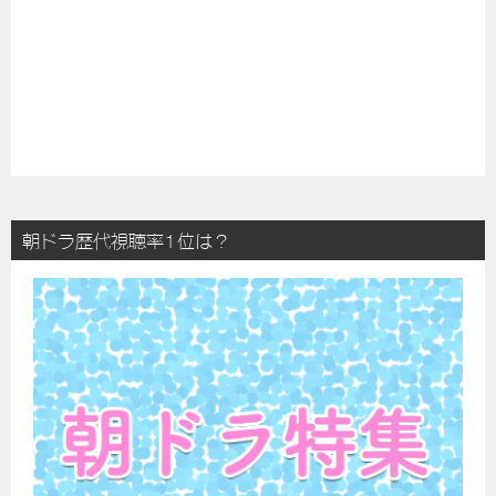
朝ドラ歴代視聴率1位は？