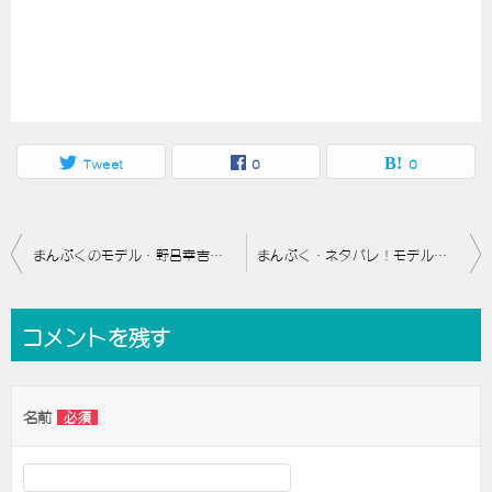
Tweet
0
0
投
まんぷくのモデル・野呂幸吉は実在する？ドラマと史実の違いは？
まんぷく・ネタバレ！モデルとなった人物一覧まとめ
稿
ナ
コメントを残す
ビ
ゲ
名前
必須
ー
シ