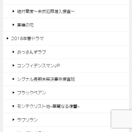
絶対零度～未然犯罪潜入捜査～
高嶺の花
2018年春ドラマ
おっさんずラブ
コンフィデンスマンJP
シグナル長期未解決事件捜査班
ブラックペアン
モンテクリスト伯-華麗なる復讐-
ラブリラン