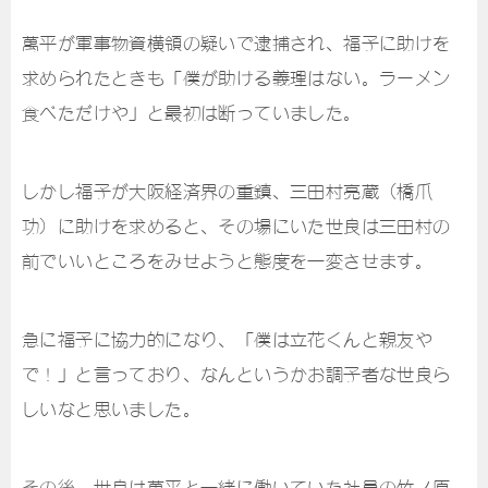
萬平が軍事物資横領の疑いで逮捕され、福子に助けを
求められたときも「僕が助ける義理はない。ラーメン
食べただけや」と最初は断っていました。
しかし福子が大阪経済界の重鎮、三田村亮蔵（橋爪
功）に助けを求めると、その場にいた世良は三田村の
前でいいところをみせようと態度を一変させます。
急に福子に協力的になり、「僕は立花くんと親友や
で！」と言っており、なんというかお調子者な世良ら
しいなと思いました。
その後、世良は萬平と一緒に働いていた社員の竹ノ原