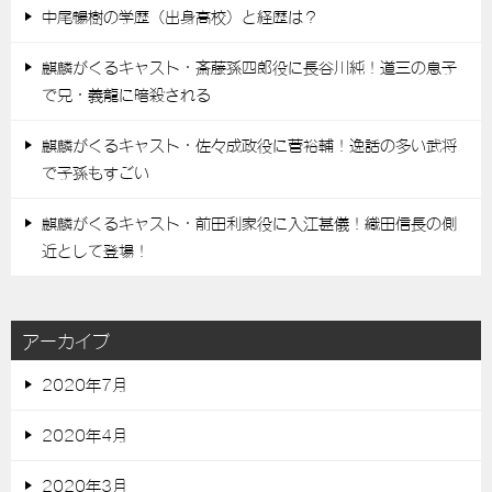
中尾暢樹の学歴（出身高校）と経歴は？
麒麟がくるキャスト・斎藤孫四郎役に長谷川純！道三の息子
で兄・義龍に暗殺される
麒麟がくるキャスト・佐々成政役に菅裕輔！逸話の多い武将
で子孫もすごい
麒麟がくるキャスト・前田利家役に入江甚儀！織田信長の側
近として登場！
アーカイブ
2020年7月
2020年4月
2020年3月