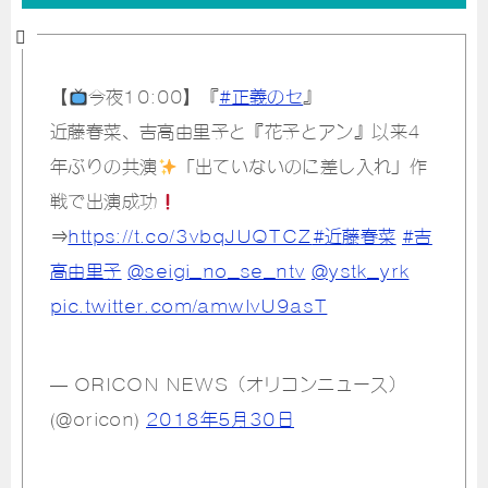
【
今夜10:00】『
#正義のセ
』
近藤春菜、吉高由里子と『花子とアン』以来4
年ぶりの共演
「出ていないのに差し入れ」作
戦で出演成功
⇒
https://t.co/3vbqJUQTCZ
#近藤春菜
#吉
高由里子
@seigi_no_se_ntv
@ystk_yrk
pic.twitter.com/amwlvU9asT
— ORICON NEWS（オリコンニュース）
(@oricon)
2018年5月30日