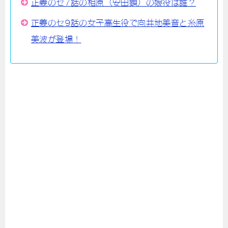
正義のセ7話の相原（安田顕）の娘役は誰？
正義のセ9話の女子高生役で向井地美音と糸原
美波が登場！