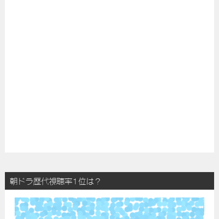
朝ドラ歴代視聴率1位は？