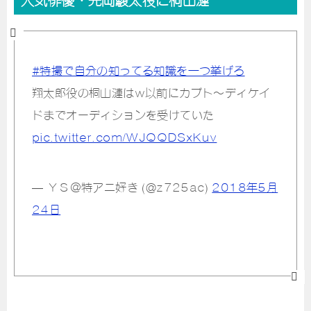
#特撮で自分の知ってる知識を一つ挙げろ
翔太郎役の桐山漣はw以前にカブト～ディケイ
ドまでオーディションを受けていた
pic.twitter.com/WJQQDSxKuv
— ＹＳ＠特アニ好き (@z725ac)
2018年5月
24日