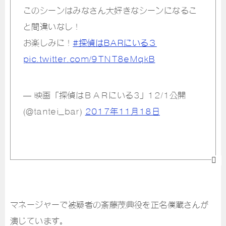
このシーンはみなさん大好きなシーンになるこ
と間違いなし！
お楽しみに！
#探偵はBARにいる３
pic.twitter.com/9TNT8eMqkB
— 映画「探偵はＢＡＲにいる3」12/1公開
(@tantei_bar)
2017年11月18日
マネージャーで被疑者の斎藤茂典役を正名僕蔵さんが
演じています。