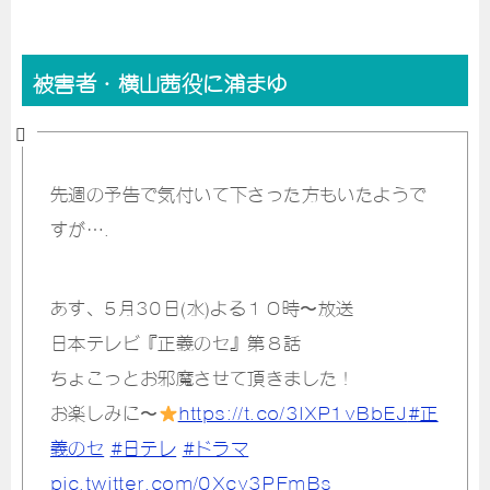
被害者・横山茜役に浦まゆ
先週の予告で気付いて下さった方もいたようで
すが….
あす、5月30日(水)よる１０時〜放送
日本テレビ『正義のセ』第８話
ちょこっとお邪魔させて頂きました！
お楽しみに〜
https://t.co/3lXP1vBbEJ
#正
義のセ
#日テレ
#ドラマ
pic.twitter.com/0Xcv3PFmBs