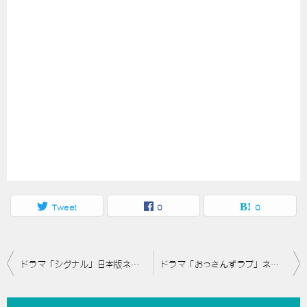
Tweet
0
0
投
ドラマ「シグナル」日本版ネタバレ8話！大山を殺害したのは？岩田が真相を語る
ドラマ「おっさんずラブ」ネタバレ5話！春田が牧と交際宣言？
稿
ナ