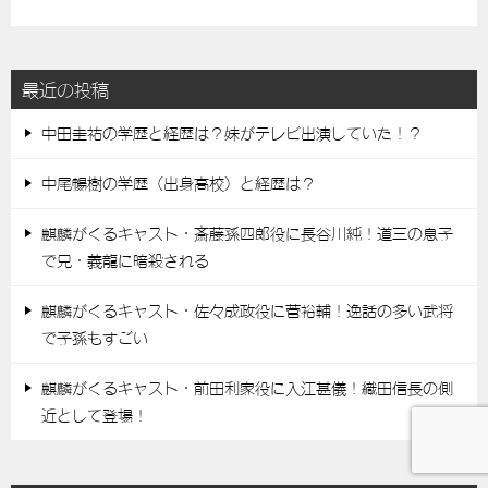
最近の投稿
中田圭祐の学歴と経歴は？妹がテレビ出演していた！？
中尾暢樹の学歴（出身高校）と経歴は？
麒麟がくるキャスト・斎藤孫四郎役に長谷川純！道三の息子
で兄・義龍に暗殺される
麒麟がくるキャスト・佐々成政役に菅裕輔！逸話の多い武将
で子孫もすごい
麒麟がくるキャスト・前田利家役に入江甚儀！織田信長の側
近として登場！