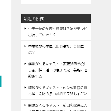
最近の投稿
中田圭祐の学歴と経歴は？妹がテレビ
出演していた！？
中尾暢樹の学歴（出身高校）と経歴
は？
麒麟がくるキャスト・斎藤孫四郎役に
長谷川純！道三の息子で兄・義龍に暗
殺される
麒麟がくるキャスト・佐々成政役に菅
裕輔！逸話の多い武将で子孫もすごい
麒麟がくるキャスト・前田利家役に入