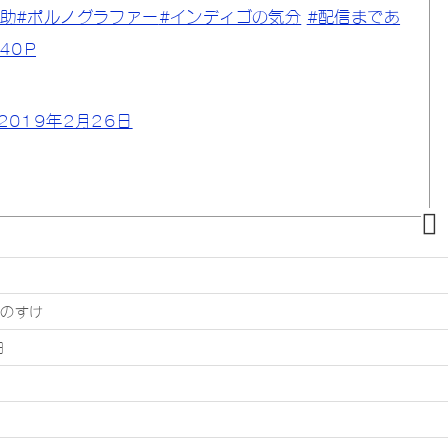
之助
#ポルノグラファー
#インディゴの気分
#配信まであ
a40P
2019年2月26日
るのすけ
日