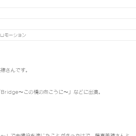
理
プロモーション
美穂さんです。
ridge〜この橋の向こうに〜」などに出演。
するミナミ～」で夫婦役を演じたことがきっかけで、藤真美穂さんと