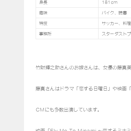
身長
181cm
趣味
バイク、読書
特技
サッカー、料
事務所
スターダスト
竹財輝之助さんのお嫁さんは、女優の藤真
藤真さんはドラマ「恋する日曜日」や映画「B
CMにも多数出演しています。
映画「Fly Me To Minami ～恋