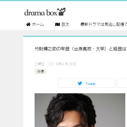
ホーム
目次
最新ドラマは見逃し配信
竹財輝之助の学歴（出身高校・大学）と経歴は
公開日：
2019年3月29日
俳優
Tweet