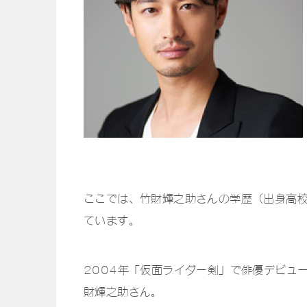
ここでは、竹財輝之助さんの学歴（出身高
ています。
2004年「仮面ライダー剣」で俳優デビュ
財輝之助さん。