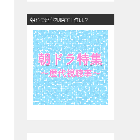
朝ドラ歴代視聴率1位は？