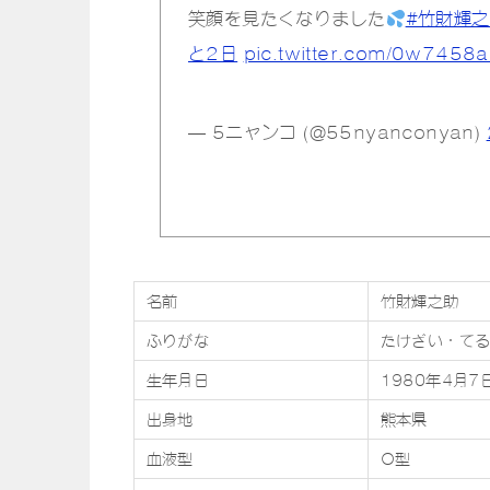
笑顔を見たくなりました
#竹財輝
と2日
pic.twitter.com/0w7458
— 5ニャンコ (@55nyanconyan)
名前
竹財輝之助
ふりがな
たけざい・て
生年月日
1980年4月7
出身地
熊本県
血液型
O型