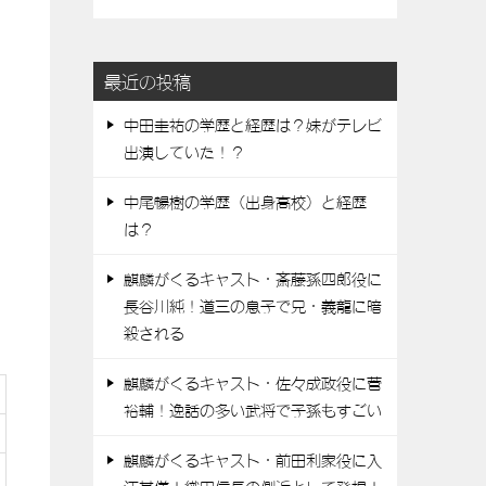
最近の投稿
中田圭祐の学歴と経歴は？妹がテレビ
出演していた！？
中尾暢樹の学歴（出身高校）と経歴
は？
麒麟がくるキャスト・斎藤孫四郎役に
長谷川純！道三の息子で兄・義龍に暗
殺される
麒麟がくるキャスト・佐々成政役に菅
裕輔！逸話の多い武将で子孫もすごい
麒麟がくるキャスト・前田利家役に入