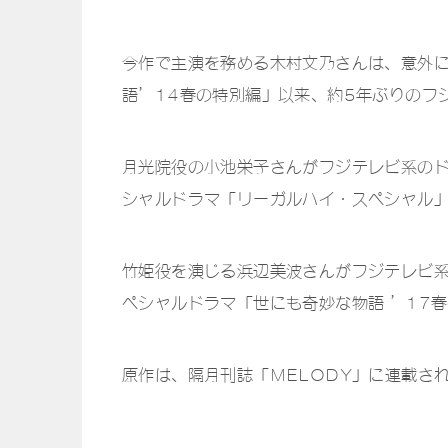
今作で主演を務める木村文乃さんは、意外に
語’14春の特別編」以来、約5年ぶりのフ
月光院役の小池栄子さんがフジテレビ系のド
シャルドラマ「リーガルハイ・スペシャル」
竹姫役を演じる浜辺美波さんがフジテレビ系
ペシャルドラマ「世にも奇妙な物語 ’17
原作は、隔月刊誌「MELODY」に連載さ