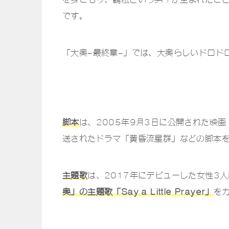
です。
「大奥-最終章-」では、大奥らしいドロド
脚本
は、2005年9月3日に公開された映画
送されたドラマ「黄昏流星群」などの脚本
主題歌
は、2017年にデビューした女性3人
奥」の主題歌「Say a Little Prayer」
を