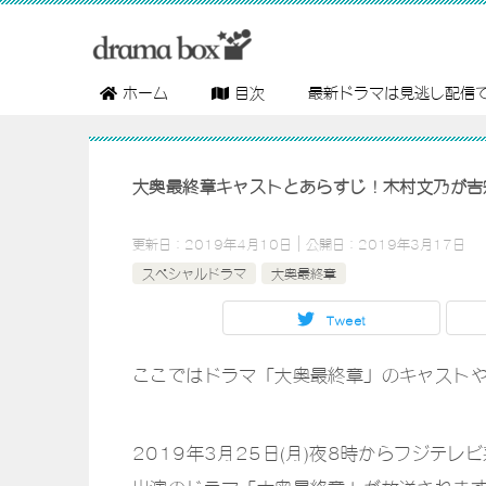
ホーム
目次
最新ドラマは見逃し配信
大奥最終章キャストとあらすじ！木村文乃が吉
更新日：
2019年4月10日
公開日：
2019年3月17日
スペシャルドラマ
大奥最終章
Tweet
ここではドラマ「大奥最終章」のキャスト
2019年3月25日(月)夜8時からフジテ