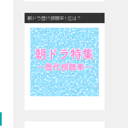
朝ドラ歴代視聴率1位は？