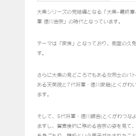
大奥シリーズの完結編となる「大奥-最終章
軍 徳川吉宗」の時代となっています。
テーマは「家族」となっており、側室の久
す。
さらに大奥の見どころでもある女同士のバト
ある天英院と7代将軍・徳川家継(とくがわ
ます。
そして、5代将軍・徳川綱吉(とくがわつな
ますし、質素倹約に務める吉宗の姿を見て
を身ごもり、鶴松という男子が生まれたこ