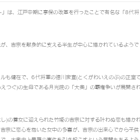
-」は、江戸中期に享保の改革を行ったことで有名な「8代将
免が、吉宗を献身的に支える半生が中心に描かれているようで
ルも健在で、6代将軍の徳川家宣(とくがわいえのぶ)の正室
いえつぐ)の生母である月光院の「大奥」の覇権争いが展開さ
よし)の養女に迎えられた竹姫の吉宗に対する叶わぬ恋も描か
、吉宗に恋心を抱いた女中の多喜が、吉宗の出来心でから子供
とで、大奥史上最悪の事件を引き起こすという展開もあるよう