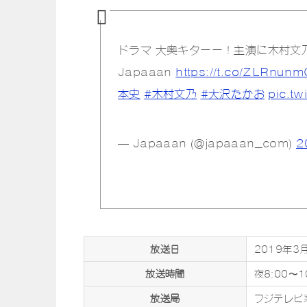
ドラマ 大奥キターー！主演に木村文
Japaaan
https://t.co/ZLRnun
本史
#木村文乃
#大沢たかお
pic.t
— Japaaan (@japaaan_com)
2
放送日
2019年3
放送時間
夜8:00〜1
放送局
フジテレビ