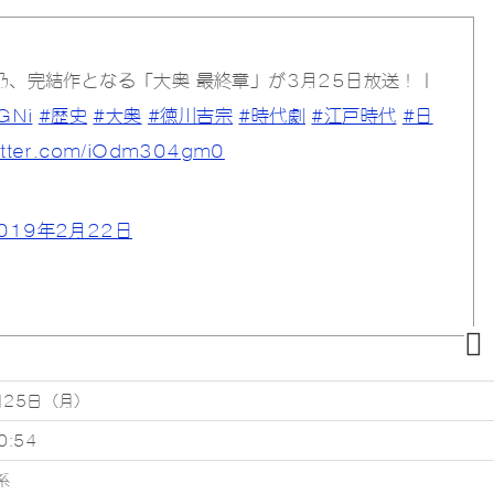
乃、完結作となる「大奥 最終章」が3月25日放送！｜
mGNi
#歴史
#大奥
#徳川吉宗
#時代劇
#江戸時代
#日
witter.com/iOdm304gm0
019年2月22日
月25日（月）
0:54
系