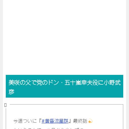
美咲の父で党のドン・五十嵐幸夫役に小野武
彦
今週ついに『
#黄昏流星群
』最終話