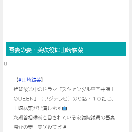
吾妻の妻・美咲役に山崎紘菜
【
#山崎紘菜
】
絶賛放送中のドラマ「スキャンダル専門弁護士
QUEEN」（フジテレビ）の９話・１０話に、
山崎紘菜が出演します
次期首相候補と目されている衆議院議員の吾妻
涼介の妻・美咲役で登場。