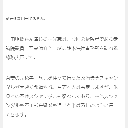
※右側が山田明郷さん。
山田明郷さん演じる林光蔵は、今回の依頼者である衆
議院議員・吾妻涼介と一緒に鈴木法律事務所を訪れる
総務大臣です。
吾妻の元秘書・氷見を使って行った政治資金スキャン
ダルが大きく報道され、吾妻本人は否定しますが、氷
見との不倫スキャンダルも疑われており、林はスキャ
ンダルも不正献金疑惑も潰せと半ば脅しのように言っ
てきます。