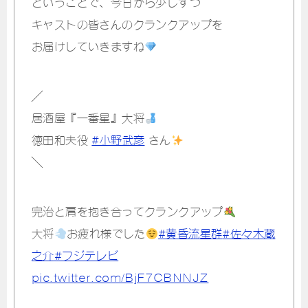
ということで、今日から少しずつ
キャストの皆さんのクランクアップを
お届けしていきますね
／
居酒屋『一番星』大将
徳田和夫役
#小野武彦
さん
＼
完治と肩を抱き合ってクランクアップ
大将
お疲れ様でした
#黄昏流星群
#佐々木蔵
之介
#フジテレビ
pic.twitter.com/BjF7CBNNJZ