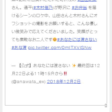
さん。通子(
#木村佳乃
)が野沢に
#お弁当
を届
けるシーンのロケ中、山田さんと木村さんにオ
フショットの撮影をお願いすると、こんな優し
い微笑みで応えてくださいました。笑顔がとっ
ても素敵なお二人です
#あなたには渡さない
#あな渡
pic.twitter.com/0mITXVlSNw
— 【公式】あなたには渡さない
最終回は12
月22日よる11時15分から
(@anawata_ex)
2018年12月2日