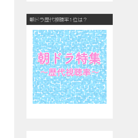
朝ドラ歴代視聴率1位は？