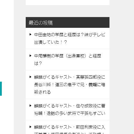
最近の投稿
中田圭祐の学歴と経歴は？妹がテレビ
出演していた！？
中尾暢樹の学歴（出身高校）と経歴
は？
麒麟がくるキャスト・斎藤孫四郎役に
長谷川純！道三の息子で兄・義龍に暗
殺される
麒麟がくるキャスト・佐々成政役に菅
裕輔！逸話の多い武将で子孫もすごい
麒麟がくるキャスト・前田利家役に入