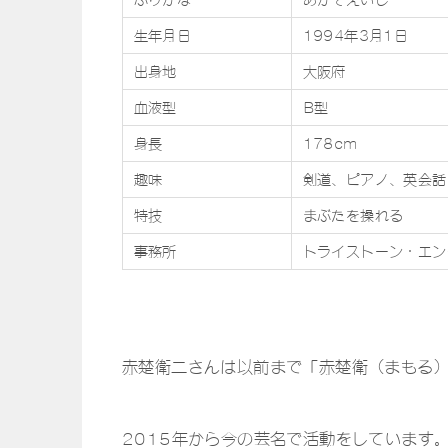
生年月日
1994年3月1日
出身地
大阪府
血液型
B型
身長
178cm
趣味
剣道、ピアノ、英会話
特技
まぶたを操れる
事務所
トライストーン・エン
赤楚衛二さんは以前まで「赤楚衛（まもる
2015年から今の芸名で活動をしています