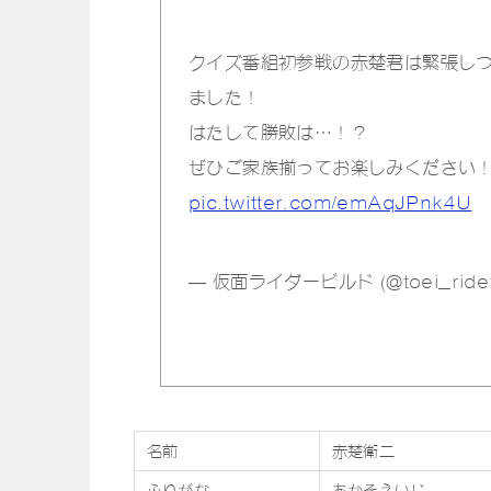
クイズ番組初参戦の赤楚君は緊張し
ました！
はたして勝敗は…！？
ぜひご家族揃ってお楽しみください
pic.twitter.com/emAqJPnk4U
— 仮面ライダービルド (@toei_ride
名前
赤楚衛二
ふりがな
あかそえいじ