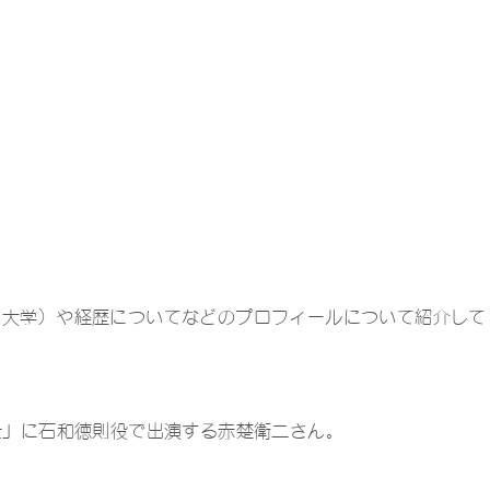
・大学）や経歴についてなどのプロフィールについて紹介して
士」に石和徳則役で出演する赤楚衛二さん。