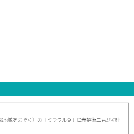
（一部地域をのぞく）の「ミラクル９」に赤楚衛二君が初出