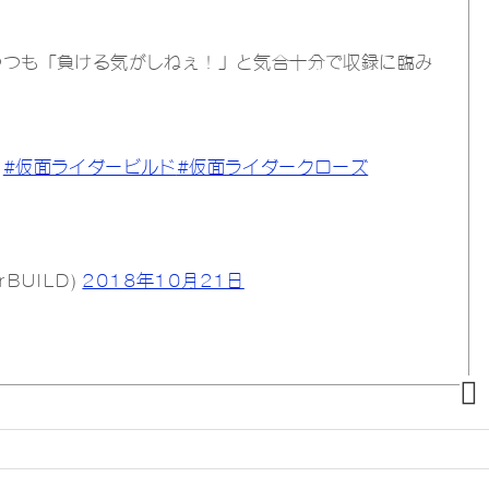
つつも「負ける気がしねぇ！」と気合十分で収録に臨み
！
#仮面ライダービルド
#仮面ライダークローズ
rBUILD)
2018年10月21日