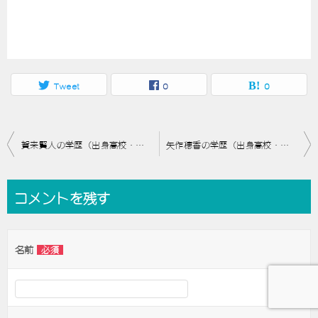
Tweet
0
0
投
賀来賢人の学歴（出身高校・大学）と経歴は？大学時代の恥ずかしい経験とは？
矢作穂香の学歴（出身高校・大学）と経歴は？本名に改名した理由は？
稿
ナ
コメントを残す
ビ
ゲ
名前
必須
ー
シ
ョ