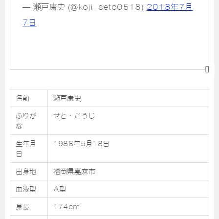
— 瀬戸康史 (@koji_seto0518)
2018年7月
7日
名前
瀬戸康史
ふりが
せと・こうじ
な
生年月
1988年5月18日
日
出身地
福岡県嘉麻市
血液型
A型
身長
174cm