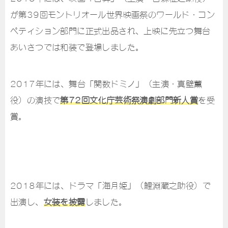
が第39回モントリオール世界映画祭のワールド・コン
ペティション部門に正式出品され、上映に先立つ舞台
あいさつでは和装で登場しました。
2017年には、舞台「関数ドミノ」（主演・真壁薫
役）の演技で
第72回文化庁芸術祭演劇部門新人賞
を受
賞。
2018年には、ドラマ「海月姫」（鯉淵蔵之助役）で
出演し、
女装を披露
しました。