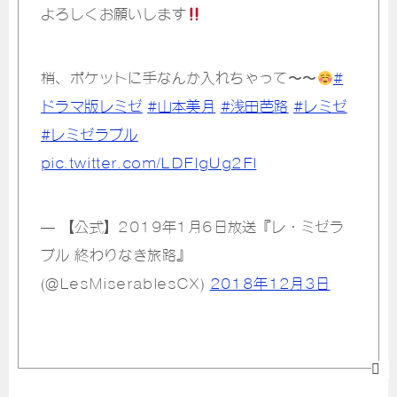
よろしくお願いします
梢、ポケットに手なんか入れちゃって〜〜
#
ドラマ版レミゼ
#山本美月
#浅田芭路
#レミゼ
#レミゼラブル
pic.twitter.com/LDFIgUg2Fl
— 【公式】2019年1月6日放送『レ・ミゼラ
ブル 終わりなき旅路』
(@LesMiserablesCX)
2018年12月3日