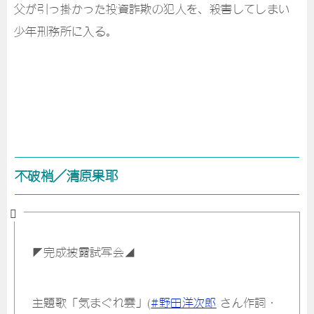
父が引っ掛かった投資詐欺の犯人を、殺害してしまい
少年刑務所に入る。
不破梢／清原果耶
◤完成披露試写会◢
主題歌「気まぐれ雲」(
#野田洋次郎
さん作詞・