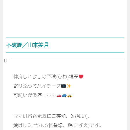
不破唯／山本美月
仲良しこよしの不破(ふわ)親子
寄り添ってハイチーズ
可愛いが渋滞中……
ママは皆さま既にご存知、唯(ゆい)。
娘はレミゼSNS初登場、梢(こずえ)です。