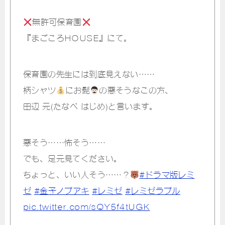
無許可保育園
『まごころHOUSE』にて。
保育園の先生には到底見えない……
柄シャツ
にお髭
の悪そうなこの方、
田辺 元(たなべ はじめ)と言います。
悪そう……怖そう……
でも、足元見てください。
ちょっと、いい人そう……？
#ドラマ版レミ
ゼ
#金子ノブアキ
#レミゼ
#レミゼラブル
pic.twitter.com/sQY5f4tUGK