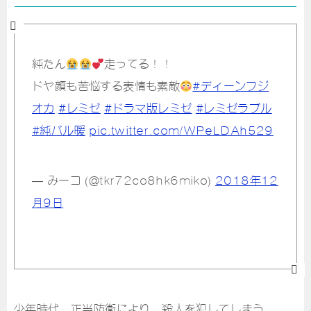
純たん
走ってる！！
ドヤ顔も苦悩する表情も素敵
#ディーンフジ
オカ
#レミゼ
#ドラマ版レミゼ
#レミゼラブル
#純バル暖
pic.twitter.com/WPeLDAh529
— みーコ (@tkr72co8hk6miko)
2018年12
月9日
少年時代、正当防衛により、殺人を犯してしまう。