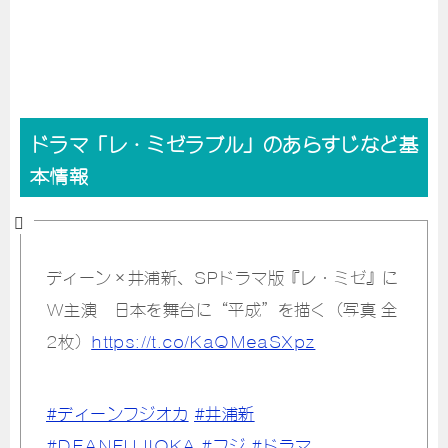
ドラマ「レ・ミゼラブル」のあらすじなど基
本情報
ディーン×井浦新、SPドラマ版『レ・ミゼ』に
W主演 日本を舞台に“平成”を描く（写真 全
2枚）
https://t.co/KaQMeaSXpz
#ディーンフジオカ
#井浦新
#DEANFUJIOKA
#フジ
#ドラマ