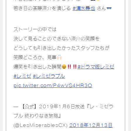
若き日の斎藤涼介を演じる
#清水尋也
さん
ストーリーの中では
決して見ることのできない涼介の笑顔を
どうしても引き出したかったスタッフたちが
笑顔どころか、見事
爆笑を引き出した瞬間
#ドラマ版レミゼ
#レミゼ
#レミゼラブル
pic.twitter.com/P4wVS4HR3O
— 【公式】2019年1月6日放送『レ・ミゼラ
ブル 終わりなき旅路』
(@LesMiserablesCX)
2018年12月13日