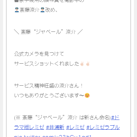
斎藤涼介
改め、
＼ 斎藤“ジャベール”涼介 ／
公式カメラを見つけて
サービスショットくれました
サービス精神旺盛の涼介さん！
いつもありがとうございます〜
(※ 斎藤“ジャベール”涼介 は新さん命名)
#ド
ラマ版レミゼ
#井浦新
#レミゼ
#レミゼラブル
pic.twitter.com/v23hGu1gd1