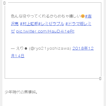
色んな役やってくれるからめちゃ嬉しい
#吉
沢亮
#村上虹郎
#レミゼラブル
#ドラマ版レミ
ゼ
pic.twitter.com/HauD4i1eRt
— えり☻ (@ryo21yoshizawa)
2018年12
月14日
少年時代の馬場純。