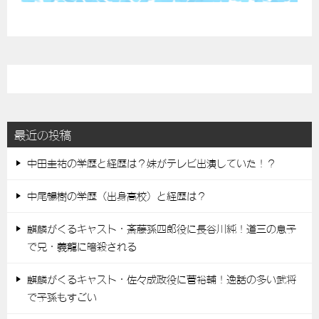
最近の投稿
中田圭祐の学歴と経歴は？妹がテレビ出演していた！？
中尾暢樹の学歴（出身高校）と経歴は？
麒麟がくるキャスト・斎藤孫四郎役に長谷川純！道三の息子
で兄・義龍に暗殺される
麒麟がくるキャスト・佐々成政役に菅裕輔！逸話の多い武将
で子孫もすごい