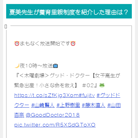
夏美先生が養育里親制度を紹介した理由は？
まもなく放送開始です
夜10時～放送
『＜木曜劇場＞グッド・ドクター【女子高生が
緊急出産！小さな命を救え】 ＃02』
https://t.co/sZfKjg3Xom
#fujitv
#グッドド
クター
#山﨑賢人
#上野樹里
#藤木直人
#山田
杏奈
@GoodDoctor2018
pic.twitter.com/R5XSdGToXO