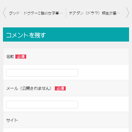
投
グッド・ドクター2話の女子高生・唯菜役に山田杏奈！母親役は？
チアダン（ドラマ）桐生汐里（しおり）役に石井杏奈！役どころは？
稿
ナ
コメントを残す
ビ
ゲ
名前
必須
ー
シ
ョ
ン
メール（公開されません）
必須
サイト