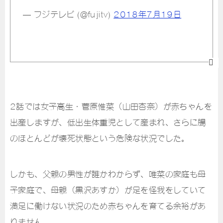
— フジテレビ (@fujitv)
2018年7月19日
2話では女子高生・菅原惟菜（山田杏奈）が赤ちゃんを
出産しますが、低出生体重児として産まれ、さらに腸
のほとんどが壊死状態という危険な状況でした。
しかも、父親の男性が誰かわからず、唯菜の家庭も母
子家庭で、母親（黒沢あすか）が足を怪我をしていて
満足に働けない状況のため赤ちゃんを育てる余裕があ
りません。