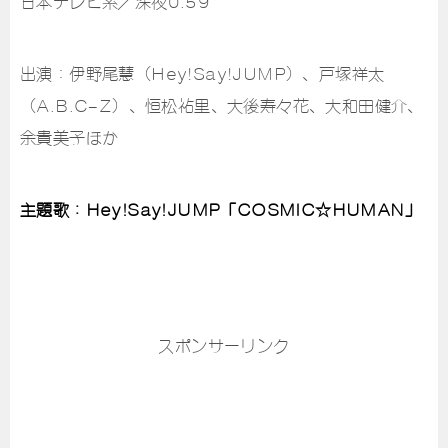
日本テレビ系／深夜0:59
出演：伊野尾慧（Hey!Say!JUMP）、戸塚祥太
（A.B.C-Z）、恒松祐里、大後寿々花、大和田健介、
余貴美子ほか
主題歌：Hey!Say!JUMP「COSMIC☆HUMAN」
スポンサーリンク