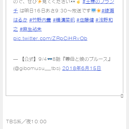
ので、ぜひ
見てください
#王様のブラン
チ
は明日16日あさ9:30～放送です
#綾瀬
はるか
#竹野内豊
#横溝菜帆
#佐藤健
#浅野和
之
#麻生祐未
pic.twitter.com/ZRpCiHRvOb
— 【公式】9/4
8話『義母と娘のブルース』
(@gibomusu__tbs)
2018年6月15日
TBS系／夜10:00