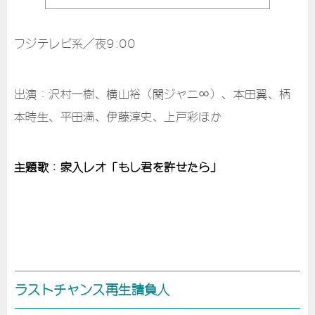
フジテレビ系／夜9:00
出演：沢村一樹、横山裕（関ジャニ∞）、本田翼、柄
本時生、平田満、伊藤淳史、上戸彩ほか
主題歌：家入レオ「もし君を許せたら」
ラストチャンス再生請負人