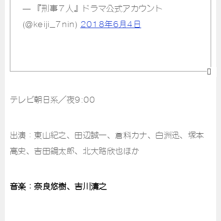
— 『刑事７人』ドラマ公式アカウント
(@keiji_7nin)
2018年6月4日
テレビ朝日系／夜9:00
出演：東山紀之、田辺誠一、倉科カナ、白洲迅、塚本
高史、吉田鋼太郎、北大路欣也ほか
音楽：奈良悠樹、吉川清之