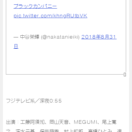
ブラックカンパニー
pic.twitter.com/khngRUtbVK
— 中谷栄輝 (@nakatanieiki)
2018年8月31
日
フジテレビ系／深夜0:55
出演：工藤阿須加、岡山天音、MEGUMI、尾上寛
之、深水元基、保紫萌香、村上虹郎、高橋ひとみ、速