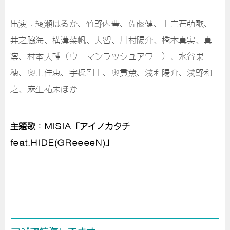
出演：綾瀬はるか、竹野内豊、佐藤健、上白石萌歌、
井之脇海、横溝菜帆、大智、川村陽介、橋本真実、真
凛、村本大輔（ウーマンラッシュアワー）、水谷果
穂、奥山佳恵、宇梶剛士、奥貫薫、浅利陽介、浅野和
之、麻生祐未ほか
主題歌：MISIA「アイノカタチ
feat.HIDE(GReeeeN)」