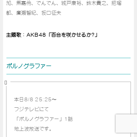
加、馬嘉伶、でんでん、城戸康裕、鈴木貴之、把瑠
都、廣瀬智紀、坂口征夫
主題歌：AKB48「百合を咲かせるか?」
ポルノグラファー
本日8/8 25:25〜
フジテレビにて
「ポルノグラファー」1話
地上波放送です。