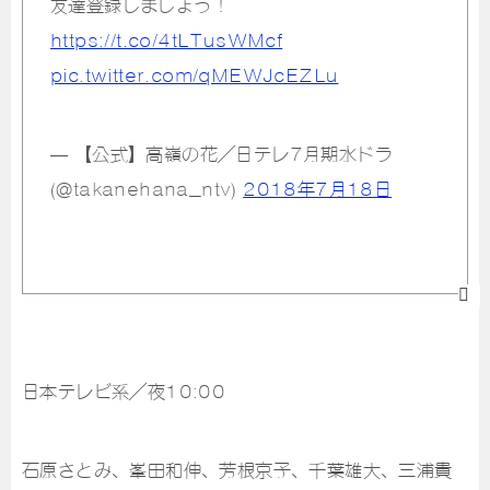
友達登録しましょう！
https://t.co/4tLTusWMcf
pic.twitter.com/qMEWJcEZLu
— 【公式】高嶺の花／日テレ7月期水ドラ
(@takanehana_ntv)
2018年7月18日
日本テレビ系／夜10:00
石原さとみ、峯田和伸、芳根京子、千葉雄大、三浦貴