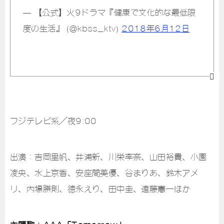
— 【公式】火9ドラマ『健康で文化的な最低限
度の生活』 (@kbss_ktv)
2018年6月12日
フジテレビ系／夜9:00
出演：吉岡里帆、井浦新、川栄李奈、山田裕貴、小園
凌央、水上京香、安座間美優、谷まりあ、鈴木アメ
リ、内場勝則、徳永えり、田中圭、遠藤憲一ほか