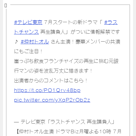
#テレビ東京
7月スタートの新ドラマ「
#ラス
トチャンス
再生請負人」がついに情報解禁です
♪
#仲村トオル
さん主演！豪華メンバーの共演
にもご注目！
崖っぷち飲食フランチャイズの再生に挑む元銀
行マンの姿を波乱万丈に描きます！
出演者からのコメントはこちら！
https://t.co/PO1Qrv48bp
pic.twitter.com/yXqP2rOb2z
— テレビ東京「ラストチャンス 再生請負人」
【仲村トオル主演 ドラマBiz月曜よる10時 7月