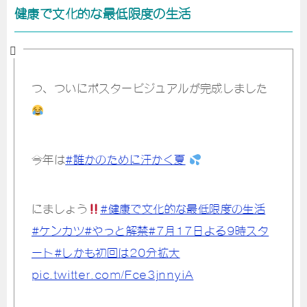
健康で文化的な最低限度の生活
つ、ついにポスタービジュアルが完成しました
今年は
#誰かのために汗かく夏
にましょう
#健康で文化的な最低限度の生活
#ケンカツ
#やっと解禁
#7月17日よる9時スタ
ート
#しかも初回は20分拡大
pic.twitter.com/Fce3jnnyiA