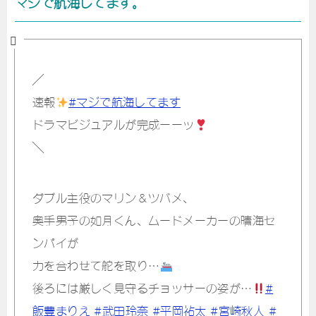
マジで航海してます。
／
速報
#マジで航海してます
ドラマビジュアルが完成ーーッ
＼
ダブル主役のマリン＆ツバメ、
奥手男子の如月くん、ムードメーカーの晴海セ
ンパイが
力を合わせて舵を取り…
後ろには厳しく見守るチョッサーの姿が…
#
飯豊まりえ
#武田玲奈
#平岡祐太
#宮崎秋人
#