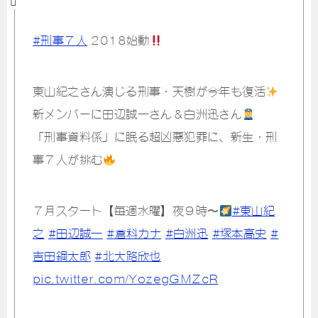
#刑事７人
2018始動
東山紀之さん演じる刑事・天樹が今年も復活
新メンバーに田辺誠一さん＆白洲迅さん
「刑事資料係」に眠る超凶悪犯罪に、新生・刑
事７人が挑む
７月スタート【毎週水曜】夜９時〜
#東山紀
之
#田辺誠一
#倉科カナ
#白洲迅
#塚本高史
#
吉田鋼太郎
#北大路欣也
pic.twitter.com/YozegGMZcR