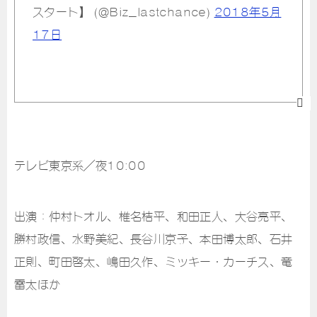
スタート】 (@Biz_lastchance)
2018年5月
17日
テレビ東京系／夜10:00
出演：仲村トオル、椎名桔平、和田正人、大谷亮平、
勝村政信、水野美紀、長谷川京子、本田博太郎、石井
正則、町田啓太、嶋田久作、ミッキー・カーチス、竜
雷太ほか