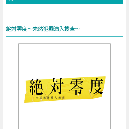
絶対零度～未然犯罪潜入捜査～