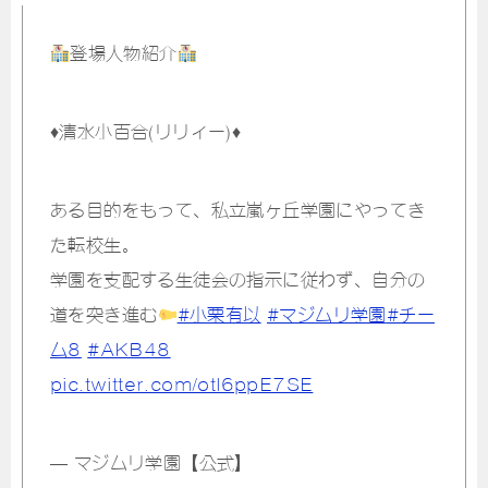
登場人物紹介
♦️清水小百合(リリィー)♦️
ある目的をもって、私立嵐ヶ丘学園にやってき
た転校生。
学園を支配する生徒会の指示に従わず、自分の
道を突き進む
#小栗有以
#マジムリ学園
#チー
ム8
#AKB48
pic.twitter.com/otl6ppE7SE
— マジムリ学園【公式】