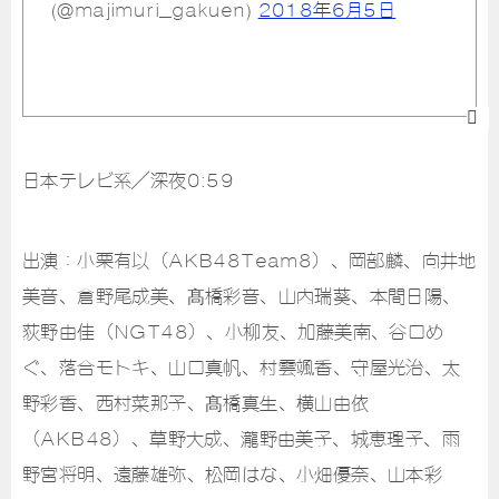
(@majimuri_gakuen)
2018年6月5日
日本テレビ系／深夜0:59
出演：小栗有以（AKB48Team8）、岡部麟、向井地
美音、倉野尾成美、髙橋彩音、山内瑞葵、本間日陽、
荻野由佳（NGT48）、小柳友、加藤美南、谷口め
ぐ、落合モトキ、山口真帆、村雲颯香、守屋光治、太
野彩香、西村菜那子、髙橋真生、横山由依
（AKB48）、草野大成、瀧野由美子、城恵理子、雨
野宮将明、遠藤雄弥、松岡はな、小畑優奈、山本彩