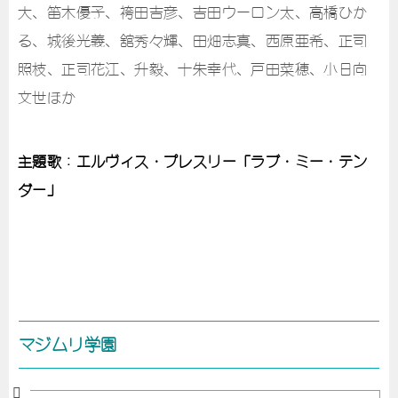
大、笛木優子、袴田吉彦、吉田ウーロン太、高橋ひか
る、城後光義、舘秀々輝、田畑志真、西原亜希、正司
照枝、正司花江、升毅、十朱幸代、戸田菜穂、小日向
文世ほか
主題歌：エルヴィス・プレスリー「ラブ・ミー・テン
ダー」
マジムリ学園