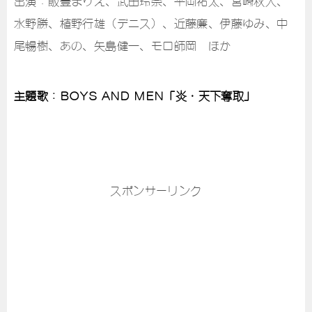
出演：飯豊まりえ、武田玲奈、平岡祐太、宮崎秋人、
水野勝、植野行雄（デニス）、近藤廉、伊藤ゆみ、中
尾暢樹、あの、矢島健一、モロ師岡 ほか
主題歌：BOYS AND MEN「炎・天下奪取」
スポンサーリンク