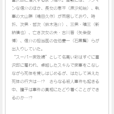
ンな信介のほか、長女の恵子（原沙知絵）、執
事の大山勝（嶋田久作）が同居しており、時
折、次男・哲次（鈴木浩介）、三男・晴三（新
納慎也）、亡き次女の夫・古川晋（矢柴俊
博）、信介の担当医の佐伯慶一（石黒賢）らが
出入りしていた。
“スーパー家政婦”として名高い彩はすぐに富
沢邸に雇われ、卓越したスキルで家事をこなし
ながら死体を捜しはじめるが、はたして消えた
死体の行方は…!? さらなる殺人事件も起きる
中、瞳子は事件の真相にたどり着くことができ
るのか…!?