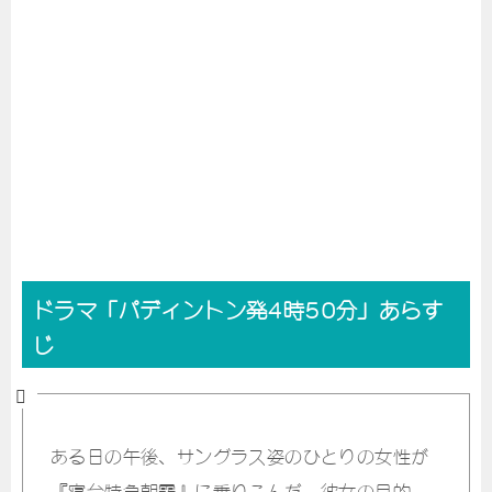
ドラマ「パディントン発4時50分」あらす
じ
ある日の午後、サングラス姿のひとりの女性が
『寝台特急朝霧』に乗りこんだ。彼女の目的