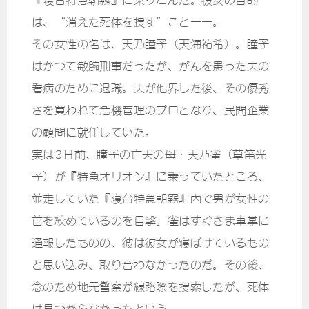
は、“消えた死体を捜す”こと――。
その女性の名は、天乃瞳子（天海祐希）。瞳子
はかつて敏腕刑事だったが、がんを患った夫の
看病のために退職。夫が他界した後、その優秀
さを買われて危機管理のプロとなり、民間企業
の顧問に就任していた。
実は3日前、瞳子の亡夫の母・天乃雀（草笛光
子）が『特急オリオン』に乗っていたところ、
並走していた『寝台特急朝霧』内で男が女性の
首を絞めているのを目撃。雀はすぐさま車掌に
通報したものの、彼は彼女が寝ぼけているもの
と思い込み、取り合わなかったのだ。その後、
念のため地元警察が線路際を捜索したが、死体
は見つからなかったという。