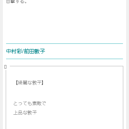
目撃する。
中村彩/前田敦子
【綺麗な敦子】
とっても素敵で
上品な敦子