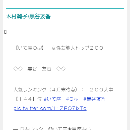
木村麗子/黒谷友香
【いて座Ｏ型】 女性芸能人トップ２００
◇◇ 黒谷 友香 ◇◇
人気ランキング（４月末時点）： ２００人中
【１４４】位
#いて座
#Ｏ型
#黒谷友香
pic.twitter.com/11ZRO7ixTo
— ◎占いッター◎いて座★星座占い