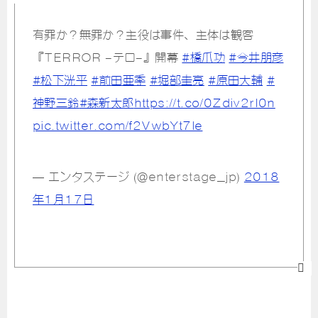
有罪か？無罪か？主役は事件、主体は観客
『TERROR -テロ-』開幕
#橋爪功
#今井朋彦
#松下洸平
#前田亜季
#堀部圭亮
#原田大輔
#
神野三鈴
#森新太郎
https://t.co/0Zdiv2rI0n
pic.twitter.com/f2VwbYt7le
— エンタステージ (@enterstage_jp)
2018
年1月17日