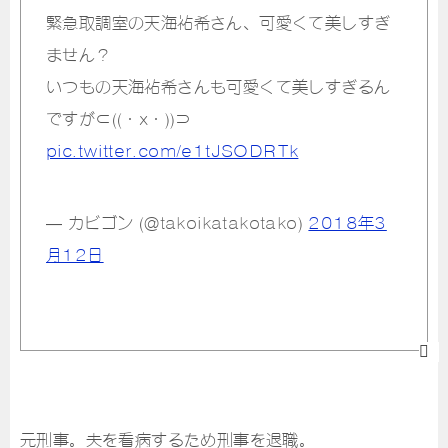
緊急取調室の天海祐希さん、可愛くて美しすぎ
ません？
いつもの天海祐希さんも可愛くて美しすぎるん
ですが⊂((・x・))⊃
pic.twitter.com/e1tJSODRTk
— カビゴン (@takoikatakotako)
2018年3
月12日
元刑事。夫を看病するため刑事を退職。