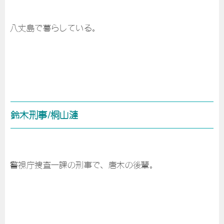
八丈島で暮らしている。
鈴木刑事/桐山漣
警視庁捜査一課の刑事で、唐木の後輩。