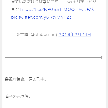
見ていただければ幸いです」 – webザテレビジ
ョン
https://t.co/KP055TfMQQ
#死
#殺人
pic.twitter.com/y6RtYMYFZt
— 死亡譚 (@shiboutan)
2018年2月24日
警視庁捜査一課の刑事。
瞳子の元同僚。