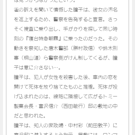
雀の訴えを聞いて憤慨した瞳子は、彼女の汚名
を返上するため、警察を告発すると宣言。さっ
そく捜査に乗り出し、手がかりを探して同じ時
刻の『寝台特急朝霧』に乗ったのだった。その
動きを察知した唐木警部（勝村政信）や鈴木刑
事（桐山漣）ら警察側がけん制してくるが、瞳
子は意に介さない…。
瞳子は、犯人が女性を殺害した後、車内の窓を
開けて死体を放り捨てたものと推理。死体が投
げ込まれたのは、線路に隣接して広がるトミー
製菓会長・富沢信介（西田敏行）邸の敷地の中
だと思われた。
瞳子は、知人の家政婦・中村彩（前田敦子）に
富沢邸に潜入するよう指示。屋敷には、ワンマ