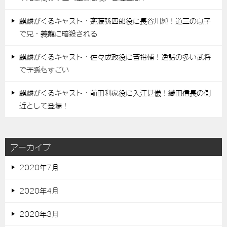
麒麟がくるキャスト・斎藤孫四郎役に長谷川純！道三の息子
で兄・義龍に暗殺される
麒麟がくるキャスト・佐々成政役に菅裕輔！逸話の多い武将
で子孫もすごい
麒麟がくるキャスト・前田利家役に入江甚儀！織田信長の側
近として登場！
アーカイブ
2020年7月
2020年4月
2020年3月