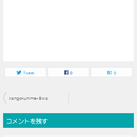
Tweet
0
0
投
kangokuhime-8wa
稿
ナ
コメントを残す
ビ
ゲ