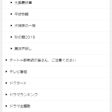
大奥最終章
平成物語
犬神家の一族
砂の器2019
黒井戸殺し
チート〜詐欺師の皆さん、ご注意ください
テレビ番組
ドクターX
ドラマランキング
ドラマ主題歌