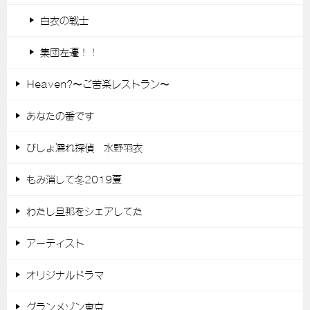
白衣の戦士
集団左遷！！
Heaven?〜ご苦楽レストラン〜
あなたの番です
びしょ濡れ探偵 水野羽衣
もみ消して冬2019夏
わたし旦那をシェアしてた
アーティスト
オリジナルドラマ
グランメゾン東京