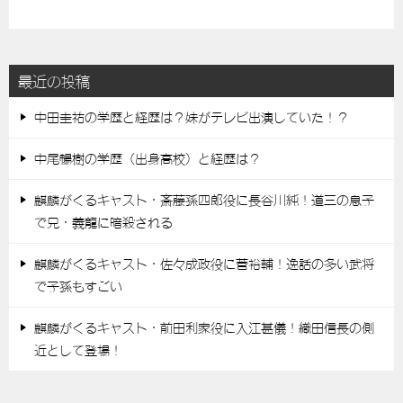
最近の投稿
中田圭祐の学歴と経歴は？妹がテレビ出演していた！？
中尾暢樹の学歴（出身高校）と経歴は？
麒麟がくるキャスト・斎藤孫四郎役に長谷川純！道三の息子
で兄・義龍に暗殺される
麒麟がくるキャスト・佐々成政役に菅裕輔！逸話の多い武将
で子孫もすごい
麒麟がくるキャスト・前田利家役に入江甚儀！織田信長の側
近として登場！