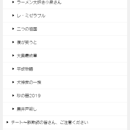
ラーメン大好き小泉さん
レ・ミゼラブル
二つの祖国
僕が笑うと
大奥最終章
平成物語
犬神家の一族
砂の器2019
黒井戸殺し
チート〜詐欺師の皆さん、ご注意ください