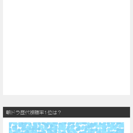
朝ドラ歴代視聴率1位は？