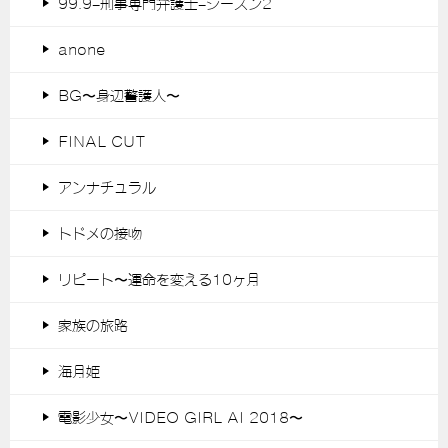
99.9-刑事専門弁護士-シーズン2
anone
BG〜身辺警護人〜
FINAL CUT
アンナチュラル
トドメの接吻
リピート〜運命を変える10ヶ月
家族の旅路
海月姫
電影少女〜VIDEO GIRL AI 2018〜