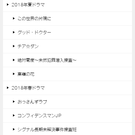
2018年夏ドラマ
この世界の片隅に
グッド・ドクター
チア☆ダン
絶対零度～未然犯罪潜入捜査～
高嶺の花
2018年春ドラマ
おっさんずラブ
コンフィデンスマンJP
シグナル長期未解決事件捜査班