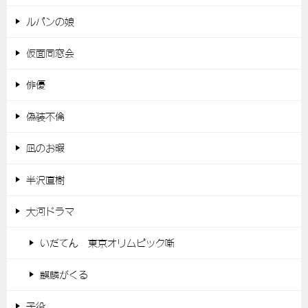
ルパンの娘
仮面同窓会
俳優
偽装不倫
凪のお暇
半沢直樹
大河ドラマ
いだてん 東京オリムピック噺
麒麟がくる
子役