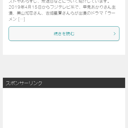
ストやあらすじ、放送日などについて紹介しています。
2019年4月15日からフジテレビ系で、早見あかりさん主
演、美山加恋さん、古畑星夏さんらが出演のドラマ「ラー
メン […]
続きを読む
スポンサーリンク