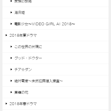
家族の旅路
海月姫
電影少女〜VIDEO GIRL AI 2018〜
2018年夏ドラマ
この世界の片隅に
グッド・ドクター
チア☆ダン
絶対零度～未然犯罪潜入捜査～
高嶺の花
2018年春ドラマ