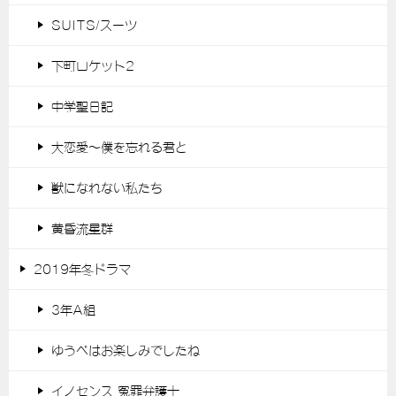
SUITS/スーツ
下町ロケット2
中学聖日記
大恋愛～僕を忘れる君と
獣になれない私たち
黄昏流星群
2019年冬ドラマ
3年A組
ゆうべはお楽しみでしたね
イノセンス 冤罪弁護士