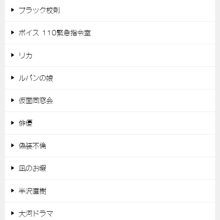
ブラック校則
ボイス 110緊急指令室
リカ
ルパンの娘
仮面同窓会
俳優
偽装不倫
凪のお暇
半沢直樹
大河ドラマ