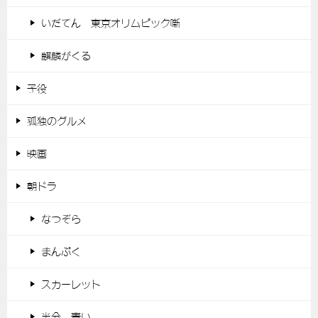
いだてん 東京オリムピック噺
麒麟がくる
子役
孤独のグルメ
映画
朝ドラ
なつぞら
まんぷく
スカーレット
半分、青い