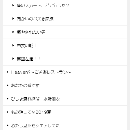
俺のスカート、どこ行った？
向かいのバズる家族
癒やされたい男
白衣の戦士
集団左遷！！
Heaven?〜ご苦楽レストラン〜
あなたの番です
びしょ濡れ探偵 水野羽衣
もみ消して冬2019夏
わたし旦那をシェアしてた