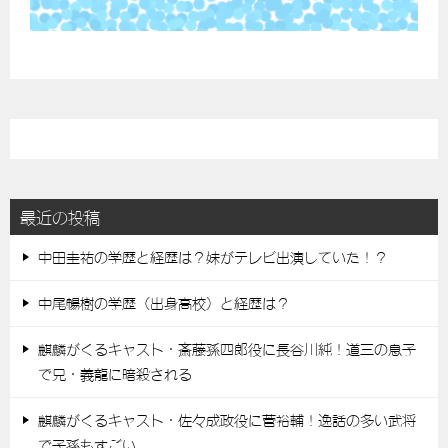
最近の投稿
中田圭祐の学歴と経歴は？妹がテレビ出演していた！？
中尾暢樹の学歴（出身高校）と経歴は？
麒麟がくるキャスト・斎藤孫四郎役に長谷川純！道三の息子
で兄・義龍に暗殺される
麒麟がくるキャスト・佐々成政役に菅裕輔！逸話の多い武将
で子孫もすごい