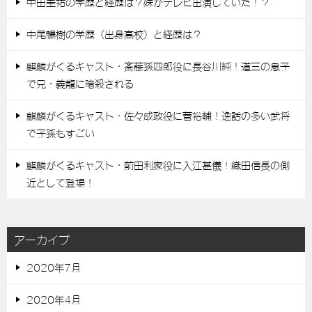
中田圭祐の学歴と経歴は？妹がテレビ出演していた！？
中尾暢樹の学歴（出身高校）と経歴は？
麒麟がくるキャスト・斎藤孫四郎役に長谷川純！道三の息子
で兄・義龍に暗殺される
麒麟がくるキャスト・佐々成政役に菅裕輔！逸話の多い武将
で子孫もすごい
麒麟がくるキャスト・前田利家役に入江甚儀！織田信長の側
近として登場！
アーカイブ
2020年7月
2020年4月