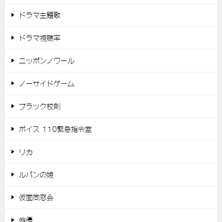
ドラマ主題歌
ドラマ視聴率
ニッポンノワール
ノーサイドゲーム
ブラック校則
ボイス 110緊急指令室
リカ
ルパンの娘
仮面同窓会
俳優