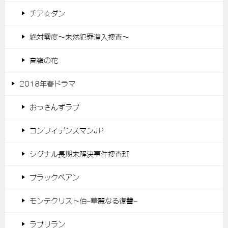
チア☆ダン
絶対零度～未然犯罪潜入捜査～
高嶺の花
2018年春ドラマ
おっさんずラブ
コンフィデンスマンJP
シグナル長期未解決事件捜査班
ブラックペアン
モンテクリスト伯-華麗なる復讐-
ラブリラン