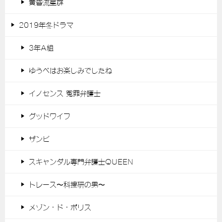
黄昏流星群
2019年冬ドラマ
3年A組
ゆうべはお楽しみでしたね
イノセンス 冤罪弁護士
グッドワイフ
ザンビ
スキャンダル専門弁護士QUEEN
トレース〜科捜研の男〜
メゾン・ド・ポリス