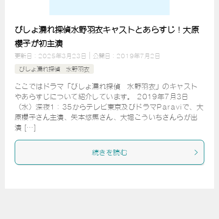
びしょ濡れ探偵水野羽衣キャストとあらすじ！大原
櫻子が初主演
更新日：
2025年3月23日
公開日：
2019年7月2日
びしょ濡れ探偵 水野羽衣
ここではドラマ「びしょ濡れ探偵 水野羽衣」のキャスト
やあらすじについて紹介しています。 2019年7月3日
（水）深夜1：35からテレビ東京及びドラマParaviで、大
原櫻子さん主演、矢本悠馬さん、大堀こういちさんらが出
演 […]
続きを読む