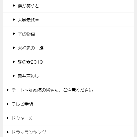
僕が笑うと
大奥最終章
平成物語
犬神家の一族
砂の器2019
黒井戸殺し
チート〜詐欺師の皆さん、ご注意ください
テレビ番組
ドクターX
ドラマランキング