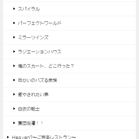
スパイラル
パーフェクトワールド
ミラーツインズ
ラジエーションハウス
俺のスカート、どこ行った？
向かいのバズる家族
癒やされたい男
白衣の戦士
集団左遷！！
Heaven?〜ご苦楽レストラン〜