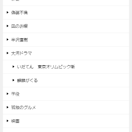
偽装不倫
凪のお暇
半沢直樹
大河ドラマ
いだてん 東京オリムピック噺
麒麟がくる
子役
孤独のグルメ
映画