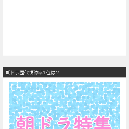
朝ドラ歴代視聴率1位は？